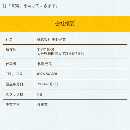
は「養鶏」を続けていきます。
会社概要
社名
株式会社 平野産業
所在地
〒877-0000
大分県日田市大字渡里697番地
代表者
北原 元良
TEL／FAX
0973-24-3708
設立年月日
2006年6月1日
スタッフ数
5名
事業内容
養鶏業